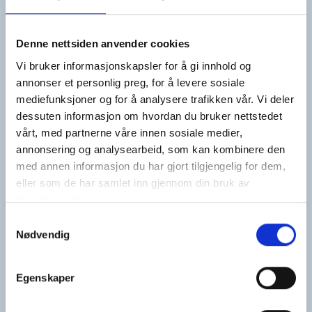
Et samarbeid på tvers av fag og miljøer.
Les mer
Denne nettsiden anvender cookies
Vi bruker informasjonskapsler for å gi innhold og
annonser et personlig preg, for å levere sosiale
mediefunksjoner og for å analysere trafikken vår. Vi deler
dessuten informasjon om hvordan du bruker nettstedet
vårt, med partnerne våre innen sosiale medier,
annonsering og analysearbeid, som kan kombinere den
med annen informasjon du har gjort tilgjengelig for dem,
eller som de har samlet inn gjennom din bruk av
tjenestene deres.
Samtykkevalg
Nødvendig
Cudrios gate 3
Cudrios gate 3 i Langesund er en del av
Egenskaper
kystkulturkvartalet i byen. Området har et autentisk miljø
som er unikt i landssammenheng, og som formidler