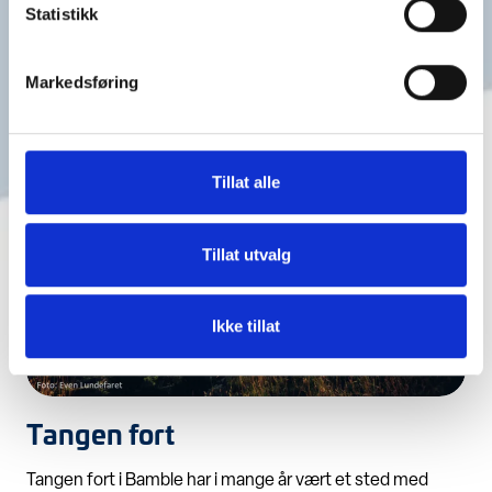
Statistikk
viktige deler av den maritime historien langs
Bamblekysten.
Les mer
Markedsføring
Tillat alle
Tillat utvalg
Ikke tillat
Tangen fort
Tangen fort i Bamble har i mange år vært et sted med