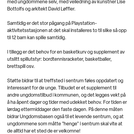
med ungdommene selv, med veiledning av kunstner Lise
Bottolfs og arkitekt David Løffler.
Samtidig er det stor pågang på Playstation-
aktivitetsstasjonen at det skal installeres to til slike så opp
til 12 barn kan spille samtidig.
I tillegg er det behov for en basketkurv og supplement av
utslitt spillutstyr: bordtennisracketer, basketballer,
brettspill osv.
Støtte bidrar til at treffsted i sentrum føles oppdatert og
interessant for de unge. Tilbudet er et supplement til
andre ungdomstilbud i kommunen, og det legges vekt på
å ha åpent dager og tider med udekket behov. For tiden er
lørdag ettermiddager den faste dagen. På denne måten
bidrar Ungdomsbasen også til et levende sentrum, og at
ungdommene som måtte "henge" i sentrum skal vite at
de alltid har et sted de er velkomne!