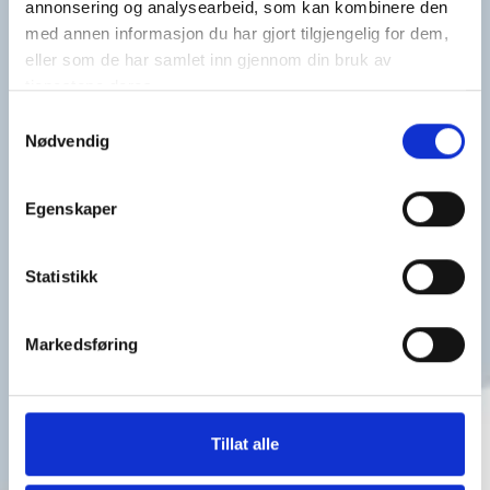
annonsering og analysearbeid, som kan kombinere den
med annen informasjon du har gjort tilgjengelig for dem,
Et samarbeid på tvers av fag og miljøer.
eller som de har samlet inn gjennom din bruk av
Les mer
tjenestene deres.
Samtykkevalg
Nødvendig
Egenskaper
Statistikk
Markedsføring
Cudrios gate 3
Tillat alle
Cudrios gate 3 i Langesund er en del av