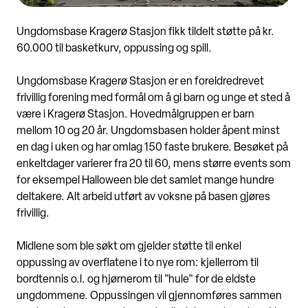
Ungdomsbase Kragerø Stasjon fikk tildelt støtte på kr.
60.000 til basketkurv, oppussing og spill.
Ungdomsbase Kragerø Stasjon er en foreldredrevet
frivillig forening med formål om å gi barn og unge et sted å
være i Kragerø Stasjon. Hovedmålgruppen er barn
mellom 10 og 20 år. Ungdomsbasen holder åpent minst
en dag i uken og har omlag 150 faste brukere. Besøket på
enkeltdager varierer fra 20 til 60, mens større events som
for eksempel Halloween ble det samlet mange hundre
deltakere. Alt arbeid utført av voksne på basen gjøres
frivillig.
Midlene som ble søkt om gjelder støtte til enkel
oppussing av overflatene i to nye rom: kjellerrom til
bordtennis o.l. og hjørnerom til "hule" for de eldste
ungdommene. Oppussingen vil gjennomføres sammen