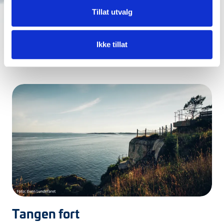
kystkulturkvartalet i byen. Området har et autentisk miljø
Tillat utvalg
som er unikt i landssammenheng, og som formidler
viktige deler av den maritime historien langs
Bamblekysten.
Ikke tillat
Les mer
Tangen fort