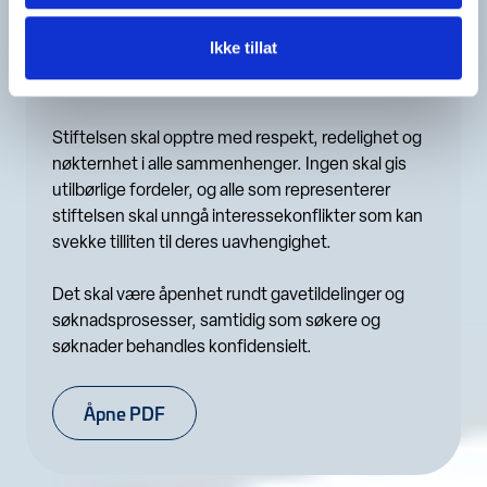
Retningslinjene gjelder for stiftelsens daglige leder
Ikke tillat
og tillitsvalgte, og skal sikre at beslutninger tas på
en åpen, rettferdig og ansvarlig måte.
Stiftelsen skal opptre med respekt, redelighet og
nøkternhet i alle sammenhenger. Ingen skal gis
utilbørlige fordeler, og alle som representerer
stiftelsen skal unngå interessekonflikter som kan
svekke tilliten til deres uavhengighet.
Det skal være åpenhet rundt gavetildelinger og
søknadsprosesser, samtidig som søkere og
søknader behandles konfidensielt.
Åpne PDF