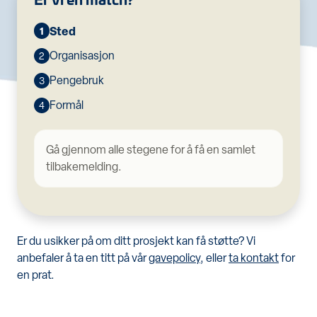
Sted
1
Organisasjon
2
Pengebruk
3
Formål
4
Gå gjennom alle stegene for å få en samlet
tilbakemelding.
Er du usikker på om ditt prosjekt kan få støtte? Vi
anbefaler å ta en titt på vår
gavepolicy
, eller
ta kontakt
for
en prat.