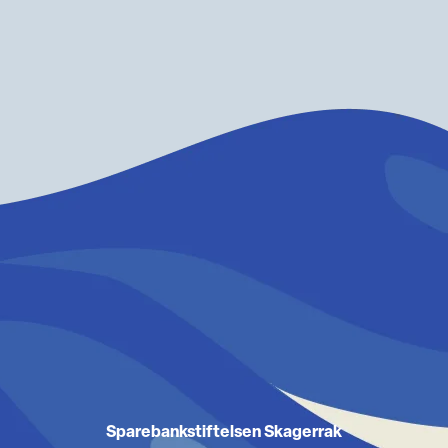
Sparebankstiftelsen Skagerrak