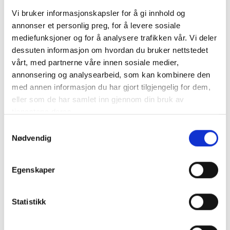
Les mer
Vi bruker informasjonskapsler for å gi innhold og
annonser et personlig preg, for å levere sosiale
mediefunksjoner og for å analysere trafikken vår. Vi deler
dessuten informasjon om hvordan du bruker nettstedet
vårt, med partnerne våre innen sosiale medier,
annonsering og analysearbeid, som kan kombinere den
med annen informasjon du har gjort tilgjengelig for dem,
eller som de har samlet inn gjennom din bruk av
tjenestene deres.
Samtykkevalg
Nødvendig
Cudrios gate 3
Egenskaper
Cudrios gate 3 i Langesund er en del av
kystkulturkvartalet i byen. Området har et autentisk miljø
Statistikk
som er unikt i landssammenheng, og som formidler
viktige deler av den maritime historien langs