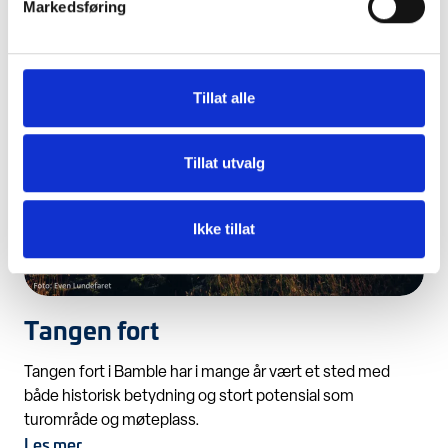
Bamblekysten.
Markedsføring
Les mer
Tillat alle
Tillat utvalg
Ikke tillat
Tangen fort
Tangen fort i Bamble har i mange år vært et sted med
både historisk betydning og stort potensial som
turområde og møteplass.
Les mer