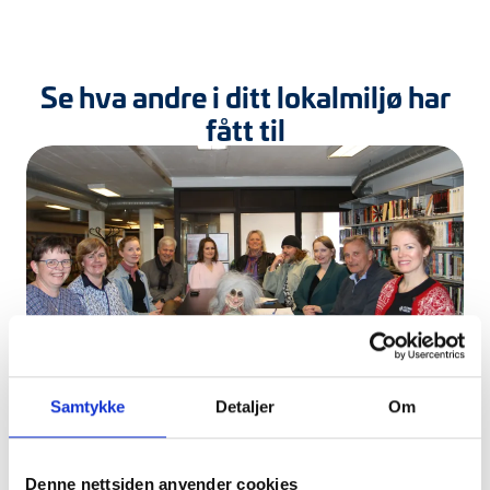
Se hva andre i ditt lokalmiljø har
fått til
Samtykke
Detaljer
Om
Kittelsenuka
Et samarbeid på tvers av fag og miljøer.
Denne nettsiden anvender cookies