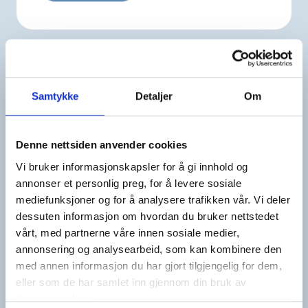
Se hva andre i ditt lokalmiljø
Samtykke
Detaljer
Om
har fått til
Denne nettsiden anvender cookies
Vi bruker informasjonskapsler for å gi innhold og
annonser et personlig preg, for å levere sosiale
mediefunksjoner og for å analysere trafikken vår. Vi deler
dessuten informasjon om hvordan du bruker nettstedet
vårt, med partnerne våre innen sosiale medier,
annonsering og analysearbeid, som kan kombinere den
med annen informasjon du har gjort tilgjengelig for dem,
Kittelsenuka
eller som de har samlet inn gjennom din bruk av
tjenestene deres.